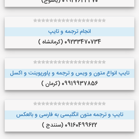
09927643470 (یاسوج)
انجام ترجمه و تایپ
09233470734 (کرمانشاه )
تایپ انواع متون و ویس و ترجمه و پاورپوینت و اکسل
09919937856 (کرمان )
تایپ و ترجمه متون انگلیسی به فارسی و بالعکس
09160499622 (سنندج )