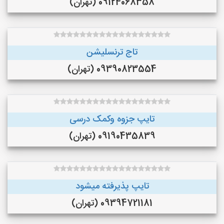
09124068358 (تهران)
تاج ترنسلیشن
09390823554 (تهران)
تایپ جزوه وکمک درسی
09190435839 (تهران)
تایپ پذیرفته میشود
09394721181 (تهران)