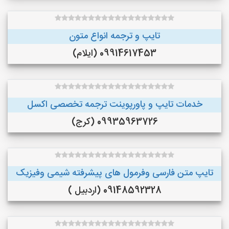
تایپ و ترجمه انواع متون
09914617453 (ایلام)
خدمات تایپ و پاورپوینت ترجمه تخصصی اکسل
09935963726 (کرج)
تایپ متن فارسی وفرمول های پیشرفته شیمی وفیزیک
09148592328 (اردبیل )