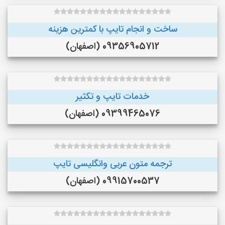
ساخت و انجام تایپ با کمترین هزینه
09356905712 (اصفهان)
خدمات تایپ و تکثیر
09399465076 (اصفهان)
ترجمه متون عربی وانگلیسی تایپ
09915700537 (اصفهان)