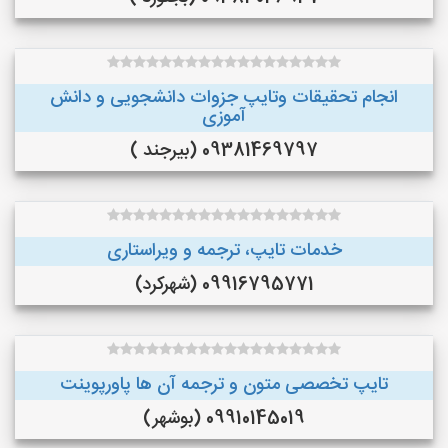
انجام تحقیقات وتایپ جزوات دانشجویی و دانش
آموزی
09381469797 (بیرجند )
خدمات تایپ، ترجمه و ویراستاری
09916795771 (شهرکرد)
تایپ تخصصی متون و ترجمه آن ها پاورپوینت
09910145019 (بوشهر)