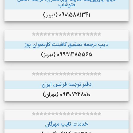
فتوشاپ
09015881341 (تبریز)
تایپ ترجمه تحقیق کافینت کارتخوان پوز
09991485565 (تبریز)
دفتر ترجمه فرانس ایران
09307228010 (تهران)
خدمات تایپ مهرگان