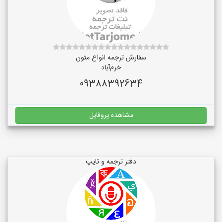
سفارش ترجمه انواع متون
خرم‌آباد
09388392634
مشاهده پروفایل
دفتر ترجمه و تایپ