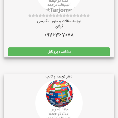
ترجمه مقالات و متون انگلیسی
گرگان
09116367078
مشاهده پروفایل
دفتر ترجمه و تایپ