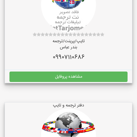
تایپ/پرینت/ترجمه
بندر عباس
09907110686
مشاهده پروفایل
دفتر ترجمه و تایپ