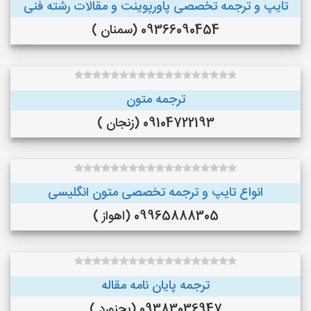
تایپ و ترجمه تخصصی پاورپوینت و مقالات رشته فنی
09366090454 (سمنان )
ترجمه متون
09104722193 (زنجان )
انواع تایپ و ترجمه تخصصی متون انگلیسی
09965888305 (اهواز )
ترجمه پایان نامه مقاله
09383036947 (بجنورد )