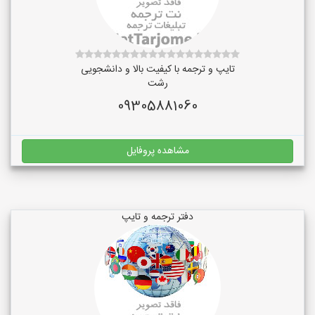
تایپ و ترجمه با کیفیت بالا و دانشجویی
رشت
09305881060
مشاهده پروفایل
دفتر ترجمه و تایپ