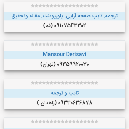
ترجمه. تایپ صفحه آرایی. پاورپوینت. مقاله وتحقیق
09107543302 (قم)
Mansour Derisavi
09359920030 (تهران)
تایپ و ترجمه
09330636878 (زاهدان )