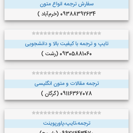
سفارش ترجمه انواع متون
09388392634 (خرم‌آباد )
تایپ و ترجمه با کیفیت بالا و دانشجویی
09305881060 (رشت )
ترجمه مقالات و متون انگلیسی
09116367078 (گرگان )
ترجمه،تایپ،پاورپوینت