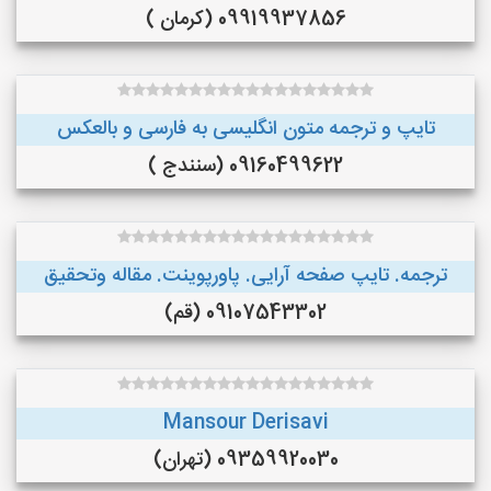
09919937856 (کرمان )
تایپ و ترجمه متون انگلیسی به فارسی و بالعکس
09160499622 (سنندج )
ترجمه. تایپ صفحه آرایی. پاورپوینت. مقاله وتحقیق
09107543302 (قم)
Mansour Derisavi
09359920030 (تهران)