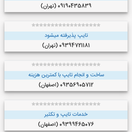
09190435839 (تهران)
تایپ پذیرفته میشود
09394721181 (تهران)
ساخت و انجام تایپ با کمترین هزینه
09356905712 (اصفهان)
خدمات تایپ و تکثیر
09399465076 (اصفهان)