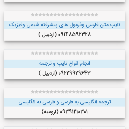
تایپ متن فارسی وفرمول های پیشرفته شیمی وفیزیک
09148592328 (اردبیل )
انجام انواع تایپ و ترجمه
09229929643 (اردبیل )
ترجمه انگلیسی به فارسی و فارسی به انگلیسی
09391210301 (ارومیه)