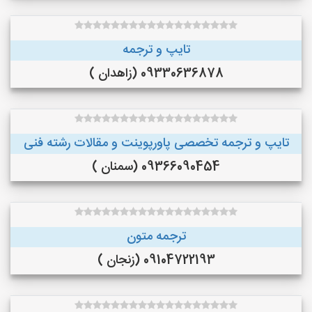
تایپ و ترجمه
09330636878 (زاهدان )
تایپ و ترجمه تخصصی پاورپوینت و مقالات رشته فنی
09366090454 (سمنان )
ترجمه متون
09104722193 (زنجان )