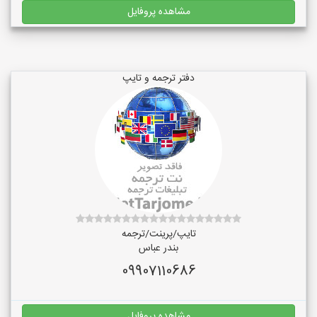
مشاهده پروفایل
دفتر ترجمه و تایپ
تایپ/پرینت/ترجمه
بندر عباس
09907110686
مشاهده پروفایل