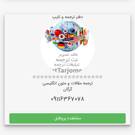
دفتر ترجمه و تایپ
ترجمه مقالات و متون انگلیسی
گرگان
09116367078
مشاهده پروفایل