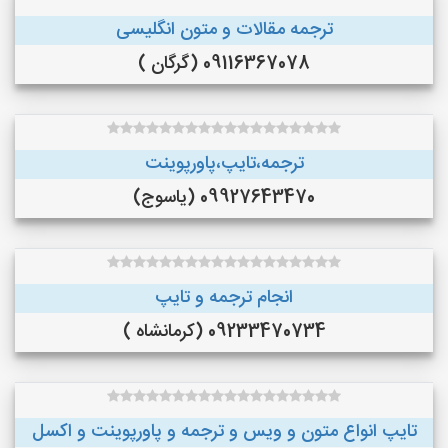
ترجمه مقالات و متون انگلیسی
09116367078 (گرگان )
ترجمه،تایپ،پاورپوینت
09927643470 (یاسوج)
انجام ترجمه و تایپ
09233470734 (کرمانشاه )
تایپ انواع متون و ویس و ترجمه و پاورپوینت و اکسل