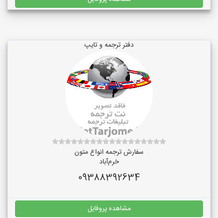
دفتر ترجمه و تایپ
سفارش ترجمه انواع متون
خرم‌آباد
09388392634
مشاهده پروفایل