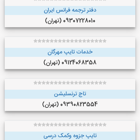
دفتر ترجمه فرانس ایران
09307228010 (تهران)
خدمات تایپ مهرگان
09124068358 (تهران)
تاج ترنسلیشن
09390823554 (تهران)
تایپ جزوه وکمک درسی