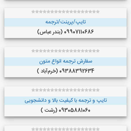
تایپ/پرینت/ترجمه
09907110686 (بندر عباس)
سفارش ترجمه انواع متون
09388392634 (خرم‌آباد )
تایپ و ترجمه با کیفیت بالا و دانشجویی
09305881060 (رشت )