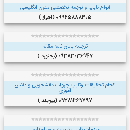
انواع تایپ و ترجمه تخصصی متون انگلیسی
09965888305 (اهواز )
ترجمه پایان نامه مقاله
09383036947 (بجنورد )
انجام تحقیقات وتایپ جزوات دانشجویی و دانش
آموزی
09381469797 (بیرجند )
خدمات تایپ، ترجمه و ویراستاری