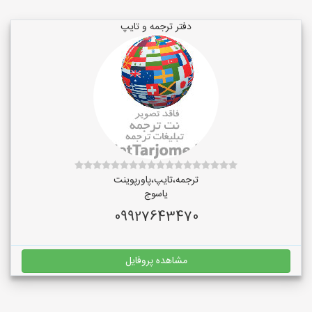
دفتر ترجمه و تایپ
ترجمه،تایپ،پاورپوینت
یاسوج
09927643470
مشاهده پروفایل