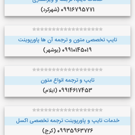
09916795771 (شهرکرد)
تایپ تخصصی متون و ترجمه آن ها پاورپوینت
09910145019 (بوشهر)
تایپ و ترجمه انواع متون
09914617453 (ایلام)
خدمات تایپ و پاورپوینت ترجمه تخصصی اکسل
09935963726 (کرج)