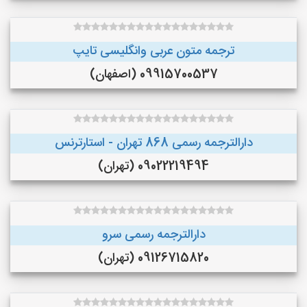
ترجمه متون عربی وانگلیسی تایپ
09915700537 (اصفهان)
دارالترجمه رسمی 868 تهران - استارترنس
09022219494 (تهران)
دارالترجمه رسمی سرو
09126715820 (تهران)