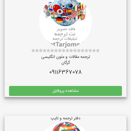
ترجمه مقالات و متون انگلیسی
گرگان
09116367078
مشاهده پروفایل
دفتر ترجمه و تایپ