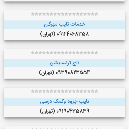
خدمات تایپ مهرگان
09124068358 (تهران)
تاج ترنسلیشن
09390823554 (تهران)
تایپ جزوه وکمک درسی
09190435839 (تهران)