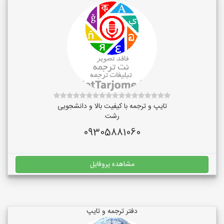
تایپ و ترجمه با کیفیت بالا و دانشجویی
رشت
09305881060
مشاهده پروفایل
دفتر ترجمه و تایپ