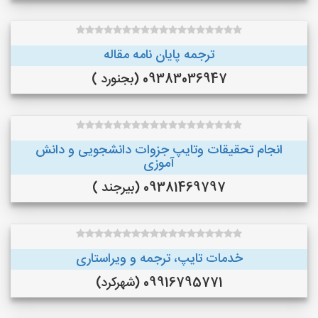
ترجمه پایان نامه مقاله
09383036947 (بجنورد )
انجام تحقیقات وتایپ جزوات دانشجویی و دانش
آموزی
09381469797 (بیرجند )
خدمات تایپ، ترجمه و ویراستاری
09916795771 (شهرکرد)