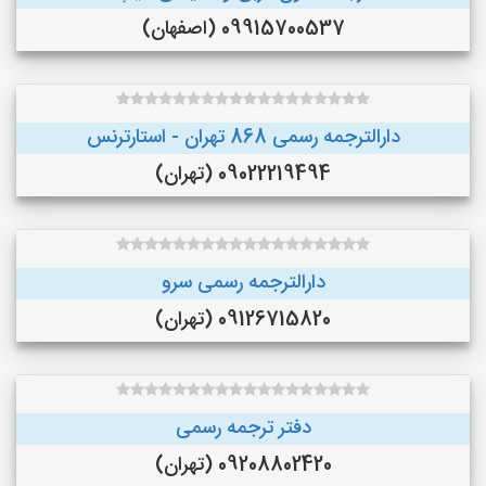
09915700537 (اصفهان)
دارالترجمه رسمی 868 تهران - استارترنس
09022219494 (تهران)
دارالترجمه رسمی سرو
09126715820 (تهران)
دفتر ترجمه رسمی
09208802420 (تهران)