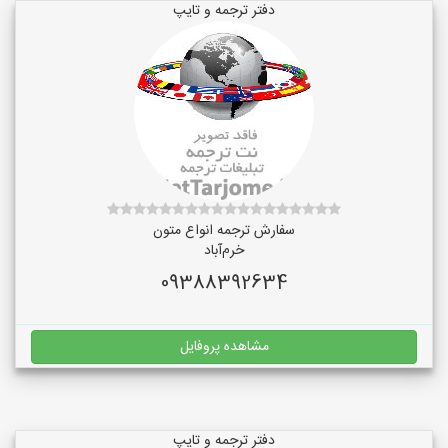
دفتر ترجمه و تایپ
سفارش ترجمه انواع متون
خرم‌آباد
09388392634
مشاهده پروفایل
دفتر ترجمه و تایپ