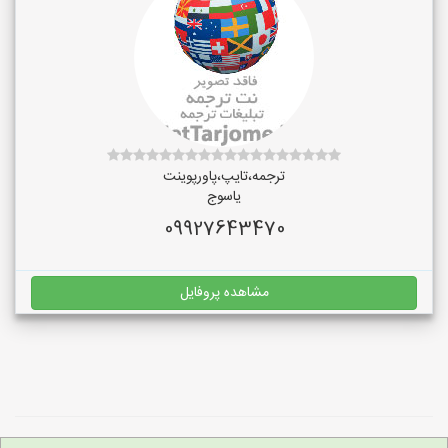
ترجمه،تایپ،پاورپوینت
یاسوج
09927643470
مشاهده پروفایل