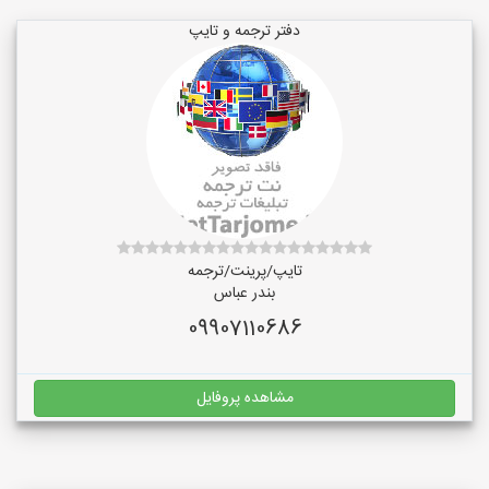
دفتر ترجمه و تایپ
تایپ/پرینت/ترجمه
بندر عباس
09907110686
مشاهده پروفایل