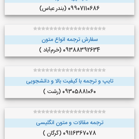
09907110686 (بندر عباس)
سفارش ترجمه انواع متون
09388392634 (خرم‌آباد )
تایپ و ترجمه با کیفیت بالا و دانشجویی
09305881060 (رشت )
ترجمه مقالات و متون انگلیسی
09116367078 (گرگان )