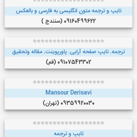
تایپ و ترجمه متون انگلیسی به فارسی و بالعکس
09160499622 (سنندج )
ترجمه. تایپ صفحه آرایی. پاورپوینت. مقاله وتحقیق
09107543302 (قم)
Mansour Derisavi
09359920030 (تهران)
تایپ و ترجمه