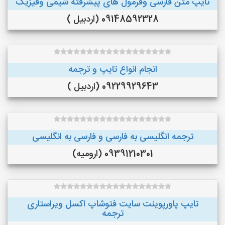
تایپ متن فارسی وفرمول های پیشرفته شیمی وفیزیک
09148592328 (اردبیل )
انجام انواع تایپ و ترجمه
09229929643 (اردبیل )
ترجمه انگلیسی به فارسی و فارسی به انگلیسی
09391210301 (ارومیه)
تایپ پاورپوینت سایت فتوشاپ اکسل ویراستاری
ترجمه