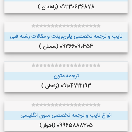
09330636878 (زاهدان )
تایپ و ترجمه تخصصی پاورپوینت و مقالات رشته فنی
09366090454 (سمنان )
ترجمه متون
09104722193 (زنجان )
انواع تایپ و ترجمه تخصصی متون انگلیسی
09965888305 (اهواز )