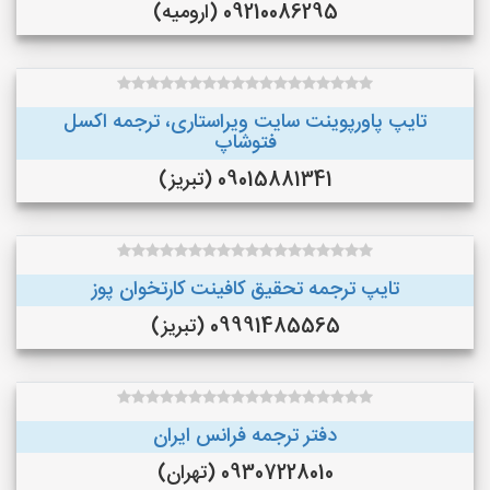
09210086295 (ارومیه)
تایپ پاورپوینت سایت ویراستاری، ترجمه اکسل
فتوشاپ
09015881341 (تبریز)
تایپ ترجمه تحقیق کافینت کارتخوان پوز
09991485565 (تبریز)
دفتر ترجمه فرانس ایران
09307228010 (تهران)