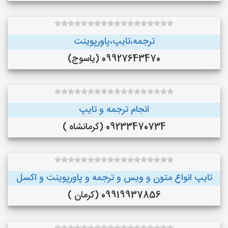
ترجمه،تایپ،پاورپوینت
09927643470 (یاسوج)
انجام ترجمه و تایپ
09233470734 (کرمانشاه )
تایپ انواع متون و ویس و ترجمه و پاورپوینت و اکسل
09919937856 (کرمان )