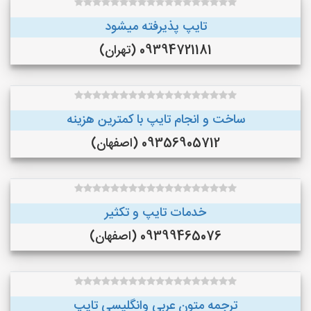
تایپ پذیرفته میشود
09394721181 (تهران)
ساخت و انجام تایپ با کمترین هزینه
09356905712 (اصفهان)
خدمات تایپ و تکثیر
09399465076 (اصفهان)
ترجمه متون عربی وانگلیسی تایپ