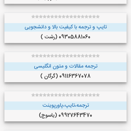
تایپ و ترجمه با کیفیت بالا و دانشجویی
09305881060 (رشت )
ترجمه مقالات و متون انگلیسی
09116367078 (گرگان )
ترجمه،تایپ،پاورپوینت
09927643470 (یاسوج)