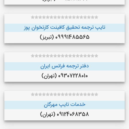
تایپ ترجمه تحقیق کافینت کارتخوان پوز
09991485565 (تبریز)
دفتر ترجمه فرانس ایران
09307228010 (تهران)
خدمات تایپ مهرگان
09124068358 (تهران)