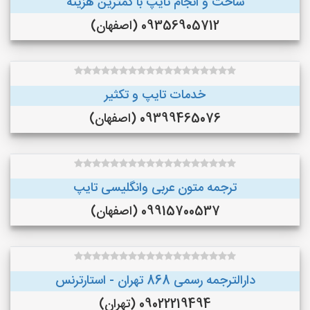
ساخت و انجام تایپ با کمترین هزینه
09356905712 (اصفهان)
خدمات تایپ و تکثیر
09399465076 (اصفهان)
ترجمه متون عربی وانگلیسی تایپ
09915700537 (اصفهان)
دارالترجمه رسمی 868 تهران - استارترنس
09022219494 (تهران)