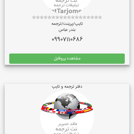
تایپ/پرینت/ترجمه
بندر عباس
09907110686
مشاهده پروفایل
دفتر ترجمه و تایپ