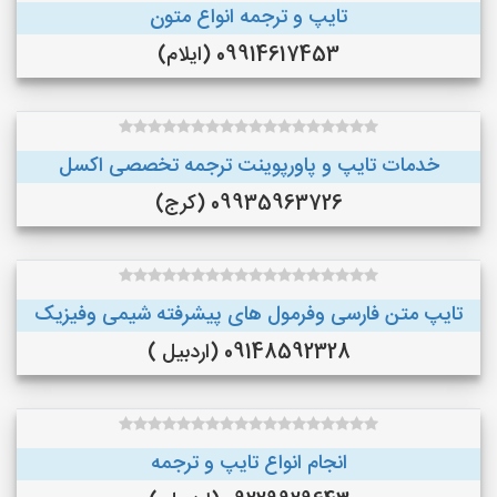
تایپ و ترجمه انواع متون
09914617453 (ایلام)
خدمات تایپ و پاورپوینت ترجمه تخصصی اکسل
09935963726 (کرج)
تایپ متن فارسی وفرمول های پیشرفته شیمی وفیزیک
09148592328 (اردبیل )
انجام انواع تایپ و ترجمه