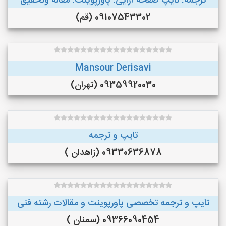
ترجمه. تایپ صفحه آرایی. پاورپوینت. مقاله وتحقیق
09107543302 (قم)
Mansour Derisavi
09359920030 (تهران)
تایپ و ترجمه
09330636878 (زاهدان )
تایپ و ترجمه تخصصی پاورپوینت و مقالات رشته فنی
09366090454 (سمنان )