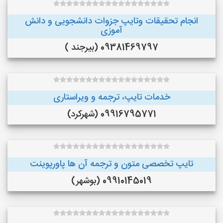
انجام تحقیقات وتایپ جزوات دانشجویی و دانش
آموزی
09381469797 (بیرجند )
خدمات تایپ، ترجمه و ویراستاری
09916795771 (شهرکرد)
تایپ تخصصی متون و ترجمه آن ها پاورپوینت
09910145019 (بوشهر)