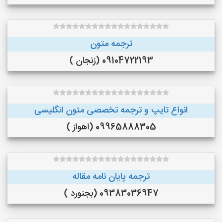
ترجمه متون
09104722193 (زنجان )
انواع تایپ و ترجمه تخصصی متون انگلیسی
09965888305 (اهواز )
ترجمه پایان نامه مقاله
09383036947 (بجنورد )