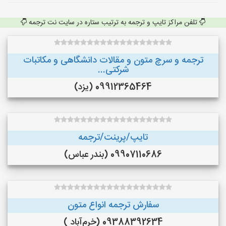
تلفن مراکز تایپ و ترجمه به ترتیب ستاره در سایت نت ترجمه
ترجمه و سرچ متون و مقالات دانشگاهی و مکاتبات
شرکتی...
09912365464 (یزد)
تایپ/پرینت/ترجمه
09907110686 (بندر عباس)
سفارش ترجمه انواع متون
09388392634 (خرم‌آباد )