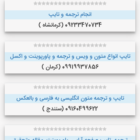
انجام ترجمه و تایپ
09233470734 (کرمانشاه )
تایپ انواع متون و ویس و ترجمه و پاورپوینت و اکسل
09919937856 (کرمان )
تایپ و ترجمه متون انگلیسی به فارسی و بالعکس
09160499622 (سنندج )