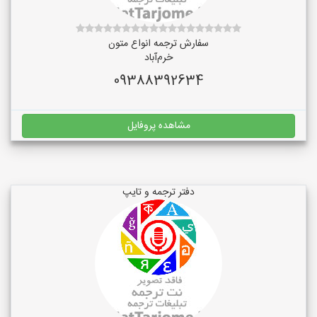
سفارش ترجمه انواع متون
خرم‌آباد
09388392634
مشاهده پروفایل
دفتر ترجمه و تایپ