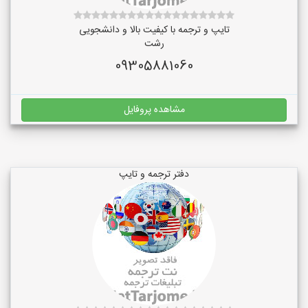
تایپ و ترجمه با کیفیت بالا و دانشجویی
رشت
09305881060
مشاهده پروفایل
دفتر ترجمه و تایپ