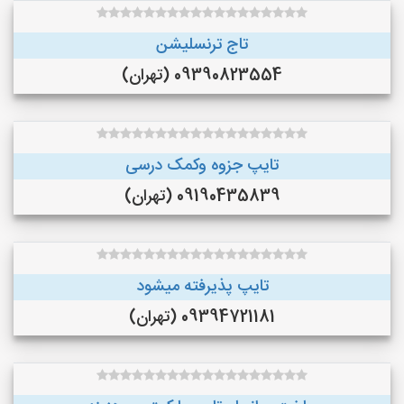
تاج ترنسلیشن
09390823554 (تهران)
تایپ جزوه وکمک درسی
09190435839 (تهران)
تایپ پذیرفته میشود
09394721181 (تهران)