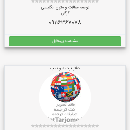
ترجمه مقالات و متون انگلیسی
گرگان
09116367078
مشاهده پروفایل
دفتر ترجمه و تایپ