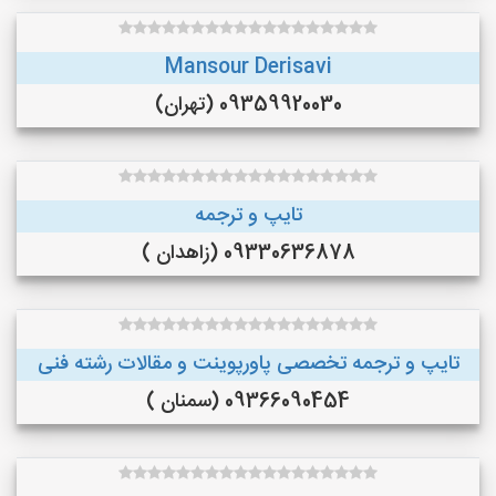
Mansour Derisavi
09359920030 (تهران)
تایپ و ترجمه
09330636878 (زاهدان )
تایپ و ترجمه تخصصی پاورپوینت و مقالات رشته فنی
09366090454 (سمنان )