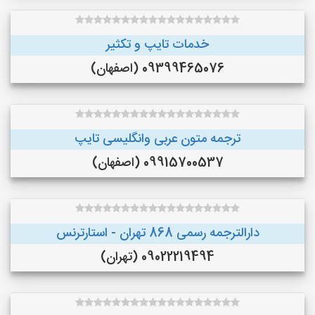
خدمات تایپ و تکثیر
09399465076 (اصفهان)
ترجمه متون عربی وانگلیسی تایپ
09915700537 (اصفهان)
دارالترجمه رسمی 868 تهران - استارترنس
09022219494 (تهران)