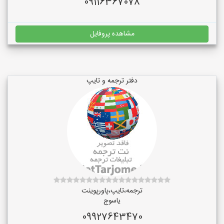
09116367078
مشاهده پروفایل
دفتر ترجمه و تایپ
ترجمه،تایپ،پاورپوینت
یاسوج
09927643470