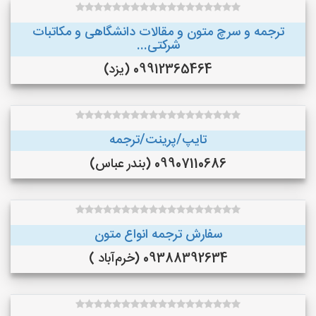
ترجمه و سرچ متون و مقالات دانشگاهی و مکاتبات
شرکتی...
09912365464 (یزد)
تایپ/پرینت/ترجمه
09907110686 (بندر عباس)
سفارش ترجمه انواع متون
09388392634 (خرم‌آباد )