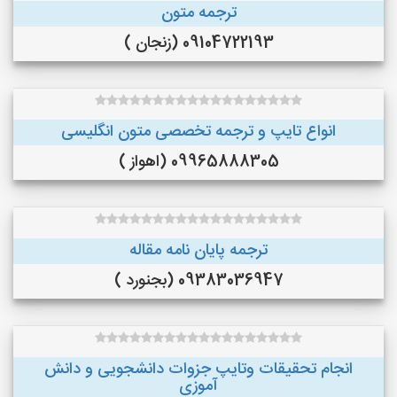
ترجمه متون
09104722193 (زنجان )
انواع تایپ و ترجمه تخصصی متون انگلیسی
09965888305 (اهواز )
ترجمه پایان نامه مقاله
09383036947 (بجنورد )
انجام تحقیقات وتایپ جزوات دانشجویی و دانش
آموزی