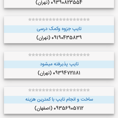
09390823554 (تهران)
تایپ جزوه وکمک درسی
09190435839 (تهران)
تایپ پذیرفته میشود
09394721181 (تهران)
ساخت و انجام تایپ با کمترین هزینه
09356905712 (اصفهان)