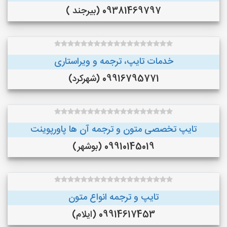
09381469797 (بیرجند )
خدمات تایپ، ترجمه و ویراستاری
09916795771 (شهرکرد)
تایپ تخصصی متون و ترجمه آن ها پاورپوینت
09910145019 (بوشهر)
تایپ و ترجمه انواع متون
09914617453 (ایلام)