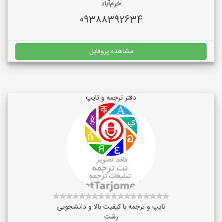
خرم‌آباد
09388392634
مشاهده پروفایل
دفتر ترجمه و تایپ
تایپ و ترجمه با کیفیت بالا و دانشجویی
رشت