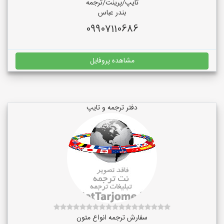
تایپ/پرینت/ترجمه
بندر عباس
09907110686
مشاهده پروفایل
دفتر ترجمه و تایپ
سفارش ترجمه انواع متون