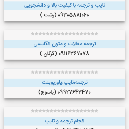
تایپ و ترجمه با کیفیت بالا و دانشجویی
09305881060 (رشت )
ترجمه مقالات و متون انگلیسی
09116367078 (گرگان )
ترجمه،تایپ،پاورپوینت
09927643470 (یاسوج)
انجام ترجمه و تایپ