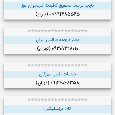
تایپ ترجمه تحقیق کافینت کارتخوان پوز
09991485565 (تبریز)
دفتر ترجمه فرانس ایران
09307228010 (تهران)
خدمات تایپ مهرگان
09124068358 (تهران)
تاج ترنسلیشن