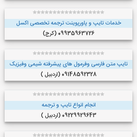
خدمات تایپ و پاورپوینت ترجمه تخصصی اکسل
09935963726 (کرج)
تایپ متن فارسی وفرمول های پیشرفته شیمی وفیزیک
09148592328 (اردبیل )
انجام انواع تایپ و ترجمه
09229929643 (اردبیل )