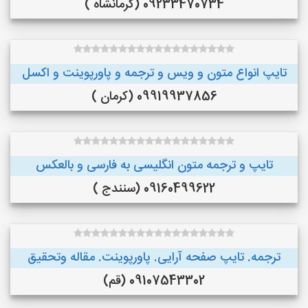
09233470734 (کرمانشاه )
تایپ انواع متون و ویس و ترجمه و پاورپوینت و اکسل
09919937856 (کرمان )
تایپ و ترجمه متون انگلیسی به فارسی و بالعکس
09160499622 (سنندج )
ترجمه. تایپ صفحه آرایی. پاورپوینت. مقاله وتحقیق
09107543302 (قم)