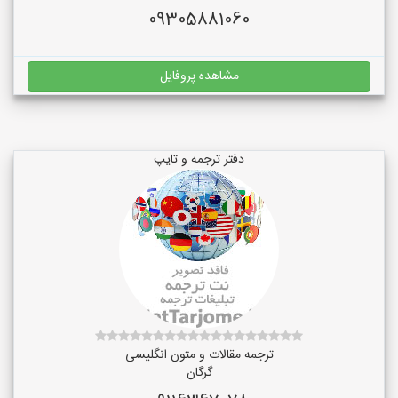
09305881060
مشاهده پروفایل
دفتر ترجمه و تایپ
ترجمه مقالات و متون انگلیسی
گرگان