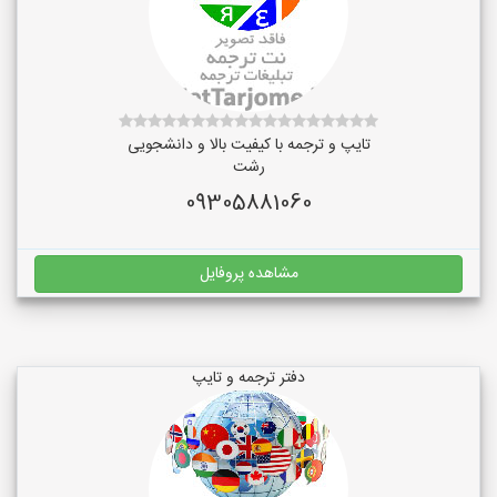
تایپ و ترجمه با کیفیت بالا و دانشجویی
رشت
09305881060
مشاهده پروفایل
دفتر ترجمه و تایپ