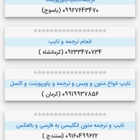
ترجمه،تایپ،پاورپوینت
09927643470 (یاسوج)
انجام ترجمه و تایپ
09233470734 (کرمانشاه )
تایپ انواع متون و ویس و ترجمه و پاورپوینت و اکسل
09919937856 (کرمان )
تایپ و ترجمه متون انگلیسی به فارسی و بالعکس
09160499622 (سنندج )