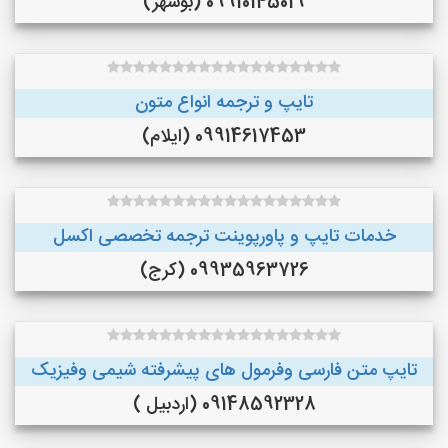
09910145019 (بوشهر)
تایپ و ترجمه انواع متون
09914617453 (ایلام)
خدمات تایپ و پاورپوینت ترجمه تخصصی اکسل
09935963726 (کرج)
تایپ متن فارسی وفرمول های پیشرفته شیمی وفیزیک
09148592328 (اردبیل )