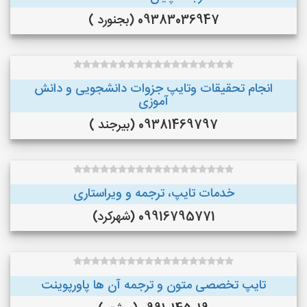
09383036947 (بجنورد )
انجام تحقیقات وتایپ جزوات دانشجویی و دانش
آموزی
09381469797 (بیرجند )
خدمات تایپ، ترجمه و ویراستاری
09916795771 (شهرکرد)
تایپ تخصصی متون و ترجمه آن ها پاورپوینت