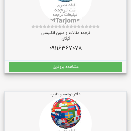
ترجمه مقالات و متون انگلیسی
گرگان
09116367078
مشاهده پروفایل
دفتر ترجمه و تایپ