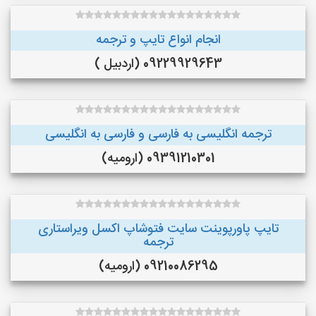
انجام انواع تایپ و ترجمه
09229929643 (اردبیل )
ترجمه انگلیسی به فارسی و فارسی به انگلیسی
09391210301 (ارومیه)
تایپ پاورپوینت سایت فتوشاپ اکسل ویراستاری
ترجمه
09210086295 (ارومیه)