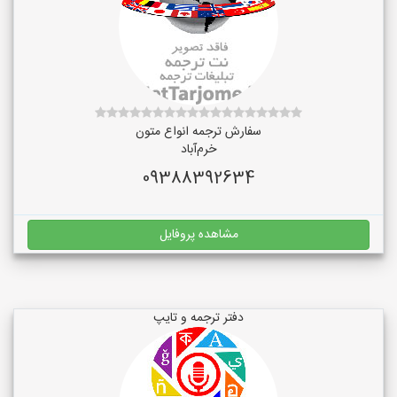
سفارش ترجمه انواع متون
خرم‌آباد
09388392634
مشاهده پروفایل
دفتر ترجمه و تایپ