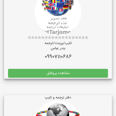
تایپ/پرینت/ترجمه
بندر عباس
09907110686
مشاهده پروفایل
دفتر ترجمه و تایپ