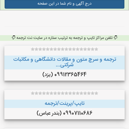
درج آگهی و نام شما در این صفحه
تلفن مراکز تایپ و ترجمه به ترتیب ستاره در سایت نت ترجمه
ترجمه و سرچ متون و مقالات دانشگاهی و مکاتبات
شرکتی...
09912365464 (یزد)
تایپ/پرینت/ترجمه
09907110686 (بندر عباس)