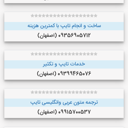
ساخت و انجام تایپ با کمترین هزینه
09356905712 (اصفهان)
خدمات تایپ و تکثیر
09399465076 (اصفهان)
ترجمه متون عربی وانگلیسی تایپ
09915700537 (اصفهان)