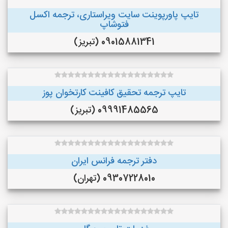
تایپ پاورپوینت سایت ویراستاری، ترجمه اکسل
فتوشاپ
09015881341 (تبریز)
تایپ ترجمه تحقیق کافینت کارتخوان پوز
09991485565 (تبریز)
دفتر ترجمه فرانس ایران
09307228010 (تهران)