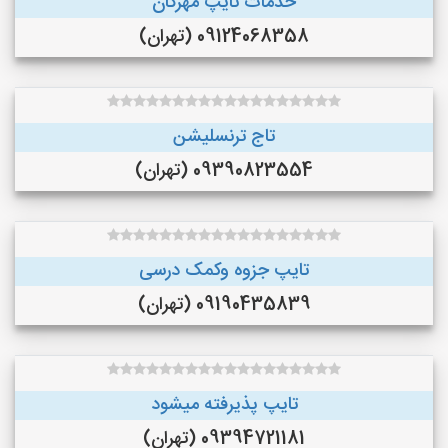
خدمات تایپ مهرگان
09124068358 (تهران)
تاج ترنسلیشن
09390823554 (تهران)
تایپ جزوه وکمک درسی
09190435839 (تهران)
تایپ پذیرفته میشود
09394721181 (تهران)