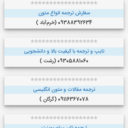
سفارش ترجمه انواع متون
09388392634 (خرم‌آباد )
تایپ و ترجمه با کیفیت بالا و دانشجویی
09305881060 (رشت )
ترجمه مقالات و متون انگلیسی
09116367078 (گرگان )