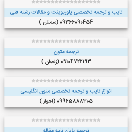
تایپ و ترجمه تخصصی پاورپوینت و مقالات رشته فنی
09366090454 (سمنان )
ترجمه متون
09104722193 (زنجان )
انواع تایپ و ترجمه تخصصی متون انگلیسی
09965888305 (اهواز )
ترجمه پایان نامه مقاله