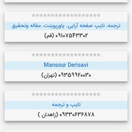
ترجمه. تایپ صفحه آرایی. پاورپوینت. مقاله وتحقیق
09107543302 (قم)
Mansour Derisavi
09359920030 (تهران)
تایپ و ترجمه
09330636878 (زاهدان )