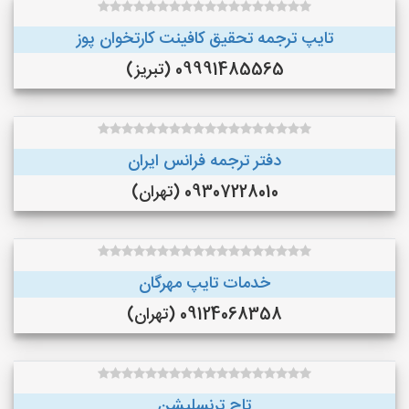
تایپ ترجمه تحقیق کافینت کارتخوان پوز
09991485565 (تبریز)
دفتر ترجمه فرانس ایران
09307228010 (تهران)
خدمات تایپ مهرگان
09124068358 (تهران)
تاج ترنسلیشن