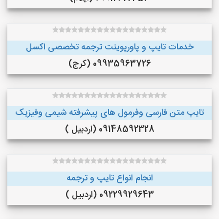
خدمات تایپ و پاورپوینت ترجمه تخصصی اکسل
09935963726 (کرج)
تایپ متن فارسی وفرمول های پیشرفته شیمی وفیزیک
09148592328 (اردبیل )
انجام انواع تایپ و ترجمه
09229929643 (اردبیل )