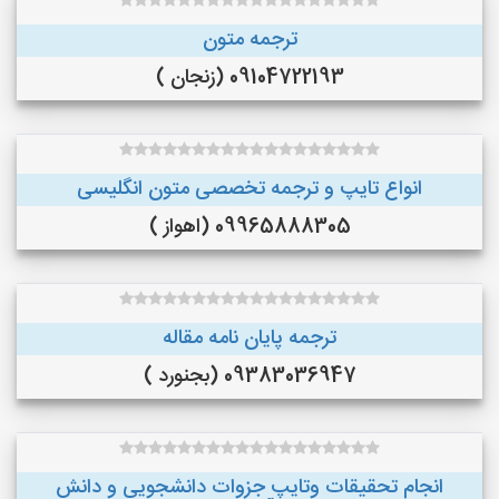
ترجمه متون
09104722193 (زنجان )
انواع تایپ و ترجمه تخصصی متون انگلیسی
09965888305 (اهواز )
ترجمه پایان نامه مقاله
09383036947 (بجنورد )
انجام تحقیقات وتایپ جزوات دانشجویی و دانش