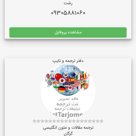
رشت
09305881060
مشاهده پروفایل
دفتر ترجمه و تایپ
ترجمه مقالات و متون انگلیسی
گرگان