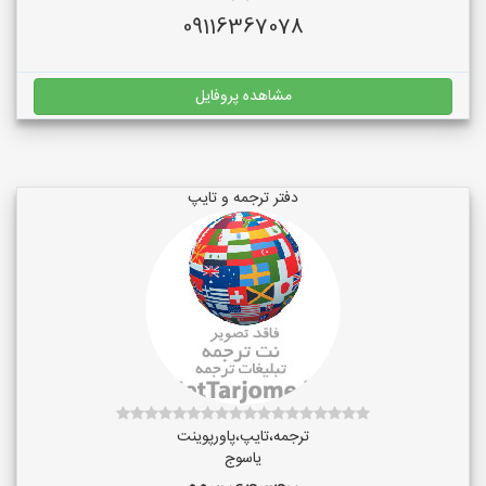
09116367078
مشاهده پروفایل
دفتر ترجمه و تایپ
ترجمه،تایپ،پاورپوینت
یاسوج