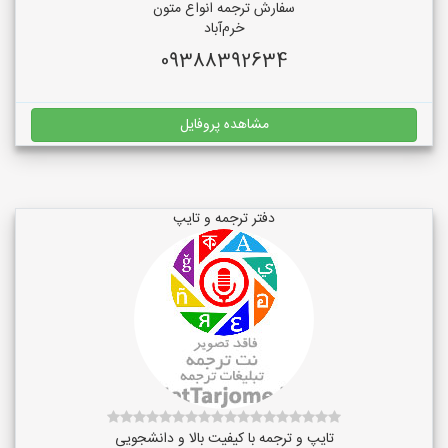
سفارش ترجمه انواع متون
خرم‌آباد
09388392634
مشاهده پروفایل
دفتر ترجمه و تایپ
تایپ و ترجمه با کیفیت بالا و دانشجویی