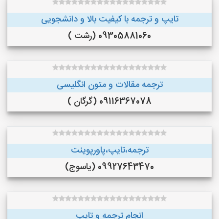
تایپ و ترجمه با کیفیت بالا و دانشجویی
09305881060 (رشت )
ترجمه مقالات و متون انگلیسی
09116367078 (گرگان )
ترجمه،تایپ،پاورپوینت
09927643470 (یاسوج)
انجام ترجمه و تایپ