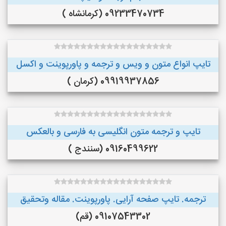
09233470734 (کرمانشاه )
تایپ انواع متون و ویس و ترجمه و پاورپوینت و اکسل
09919937856 (کرمان )
تایپ و ترجمه متون انگلیسی به فارسی و بالعکس
09160499622 (سنندج )
ترجمه. تایپ صفحه آرایی. پاورپوینت. مقاله وتحقیق
09107543302 (قم)