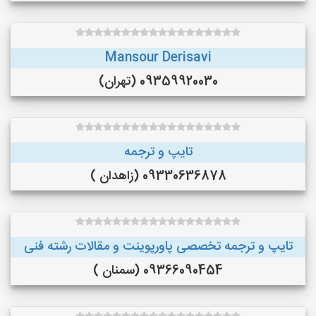
Mansour Derisavi
09359920030 (تهران)
تایپ و ترجمه
09330636878 (زاهدان )
تایپ و ترجمه تخصصی پاورپوینت و مقالات رشته فنی
09366090454 (سمنان )