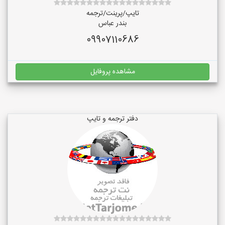
تایپ/پرینت/ترجمه
بندر عباس
09907110686
مشاهده پروفایل
دفتر ترجمه و تایپ