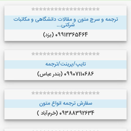
ترجمه و سرچ متون و مقالات دانشگاهی و مکاتبات
شرکتی...
09912365464 (یزد)
تایپ/پرینت/ترجمه
09907110686 (بندر عباس)
سفارش ترجمه انواع متون
09388392634 (خرم‌آباد )