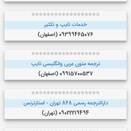
خدمات تایپ و تکثیر
09399465076 (اصفهان)
ترجمه متون عربی وانگلیسی تایپ
09915700537 (اصفهان)
دارالترجمه رسمی 868 تهران - استارترنس
09022219494 (تهران)