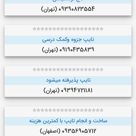
09390823554 (تهران)
تایپ جزوه وکمک درسی
09190435839 (تهران)
تایپ پذیرفته میشود
09394721181 (تهران)
ساخت و انجام تایپ با کمترین هزینه
09356905712 (اصفهان)