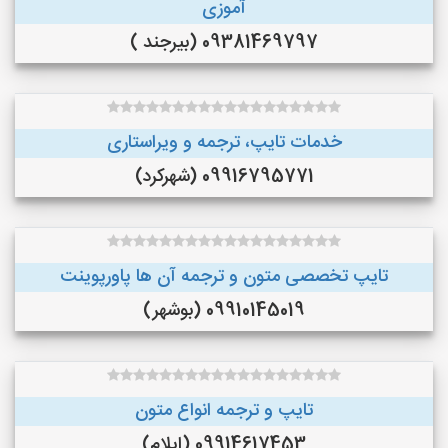
آموزی
09381469797 (بیرجند )
خدمات تایپ، ترجمه و ویراستاری
09916795771 (شهرکرد)
تایپ تخصصی متون و ترجمه آن ها پاورپوینت
09910145019 (بوشهر)
تایپ و ترجمه انواع متون
09914617453 (ایلام)