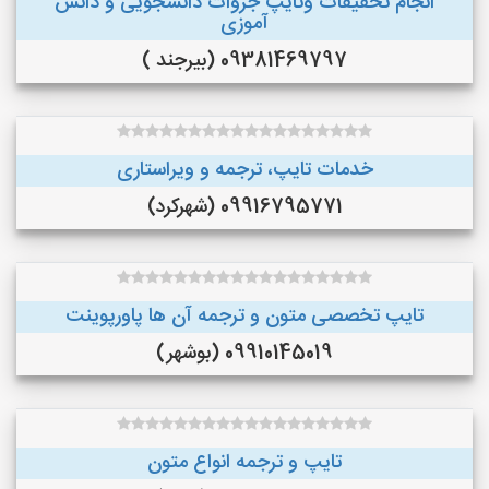
انجام تحقیقات وتایپ جزوات دانشجویی و دانش
آموزی
09381469797 (بیرجند )
خدمات تایپ، ترجمه و ویراستاری
09916795771 (شهرکرد)
تایپ تخصصی متون و ترجمه آن ها پاورپوینت
09910145019 (بوشهر)
تایپ و ترجمه انواع متون