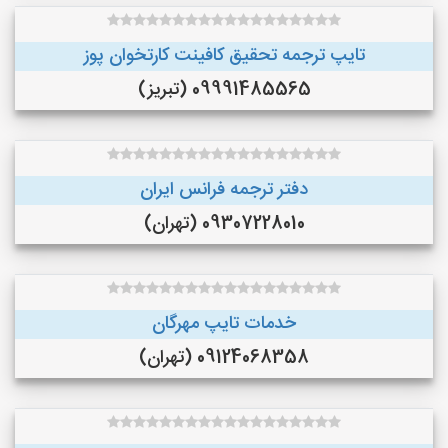
تایپ ترجمه تحقیق کافینت کارتخوان پوز
09991485565 (تبریز)
دفتر ترجمه فرانس ایران
09307228010 (تهران)
خدمات تایپ مهرگان
09124068358 (تهران)