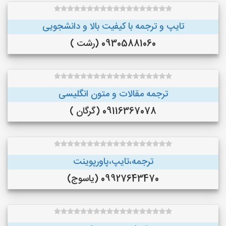
تایپ و ترجمه با کیفیت بالا و دانشجویی
09305881060 (رشت )
ترجمه مقالات و متون انگلیسی
09116367078 (گرگان )
ترجمه،تایپ،پاورپوینت
09927643470 (یاسوج)