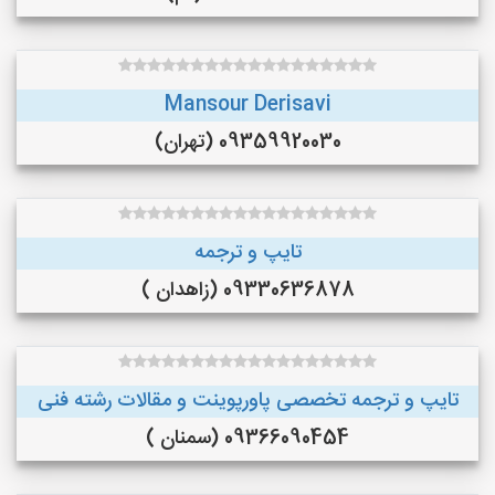
Mansour Derisavi
09359920030 (تهران)
تایپ و ترجمه
09330636878 (زاهدان )
تایپ و ترجمه تخصصی پاورپوینت و مقالات رشته فنی
09366090454 (سمنان )