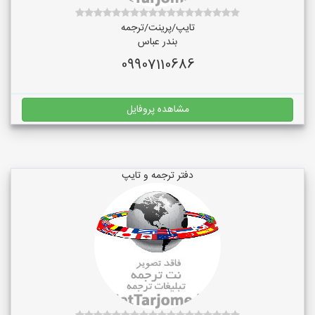
تایپ/پرینت/ترجمه
بندر عباس
09907110686
مشاهده پروفایل
دفتر ترجمه و تایپ