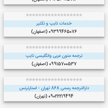
خدمات تایپ و تکثیر
09399465076 (اصفهان)
ترجمه متون عربی وانگلیسی تایپ
09915700537 (اصفهان)
دارالترجمه رسمی 868 تهران - استارترنس
09022219494 (تهران)