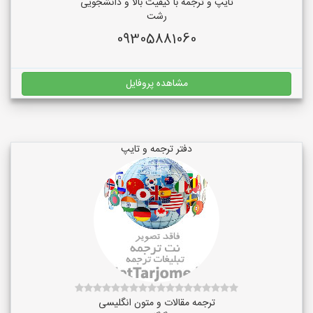
تایپ و ترجمه با کیفیت بالا و دانشجویی
رشت
09305881060
مشاهده پروفایل
دفتر ترجمه و تایپ
ترجمه مقالات و متون انگلیسی