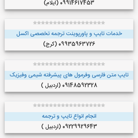
09914617453 (ایلام)
خدمات تایپ و پاورپوینت ترجمه تخصصی اکسل
09935963726 (کرج)
تایپ متن فارسی وفرمول های پیشرفته شیمی وفیزیک
09148592328 (اردبیل )
انجام انواع تایپ و ترجمه
09229929643 (اردبیل )