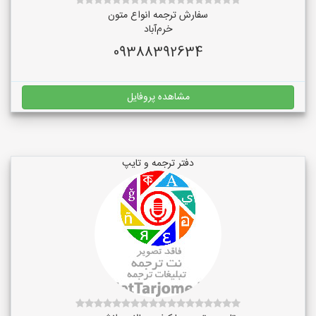
سفارش ترجمه انواع متون
خرم‌آباد
09388392634
مشاهده پروفایل
دفتر ترجمه و تایپ