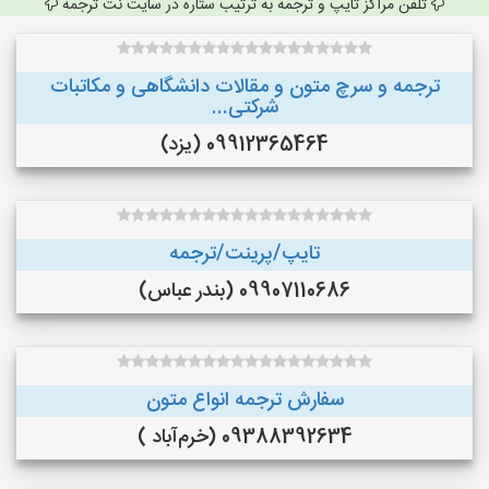
تلفن مراکز تایپ و ترجمه به ترتیب ستاره در سایت نت ترجمه
ترجمه و سرچ متون و مقالات دانشگاهی و مکاتبات
شرکتی...
09912365464 (یزد)
تایپ/پرینت/ترجمه
09907110686 (بندر عباس)
سفارش ترجمه انواع متون
09388392634 (خرم‌آباد )