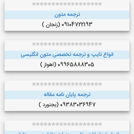
ترجمه متون
09104722193 (زنجان )
انواع تایپ و ترجمه تخصصی متون انگلیسی
09965888305 (اهواز )
ترجمه پایان نامه مقاله
09383036947 (بجنورد )