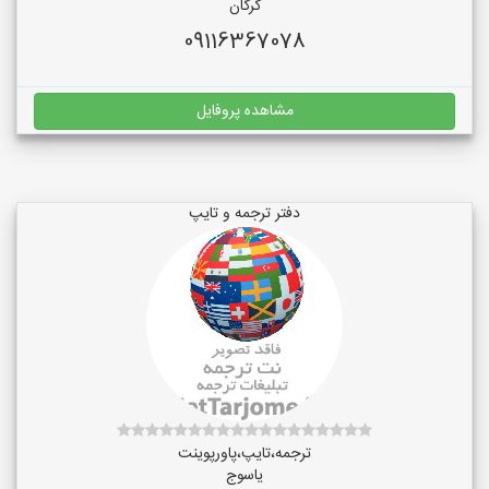
گرگان
09116367078
مشاهده پروفایل
دفتر ترجمه و تایپ
ترجمه،تایپ،پاورپوینت
یاسوج