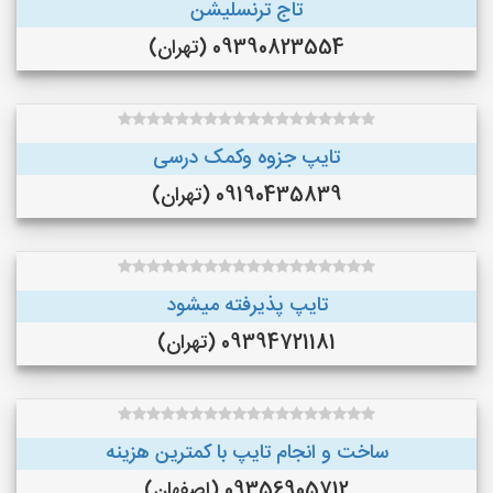
تاج ترنسلیشن
09390823554 (تهران)
تایپ جزوه وکمک درسی
09190435839 (تهران)
تایپ پذیرفته میشود
09394721181 (تهران)
ساخت و انجام تایپ با کمترین هزینه
09356905712 (اصفهان)