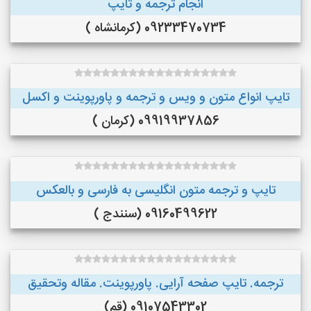
انجام ترجمه و تایپ
09233470734 (کرمانشاه )
تایپ انواع متون و ویس و ترجمه و پاورپوینت و اکسل
09919937856 (کرمان )
تایپ و ترجمه متون انگلیسی به فارسی و بالعکس
09160499622 (سنندج )
ترجمه. تایپ صفحه آرایی. پاورپوینت. مقاله وتحقیق
09107543302 (قم)