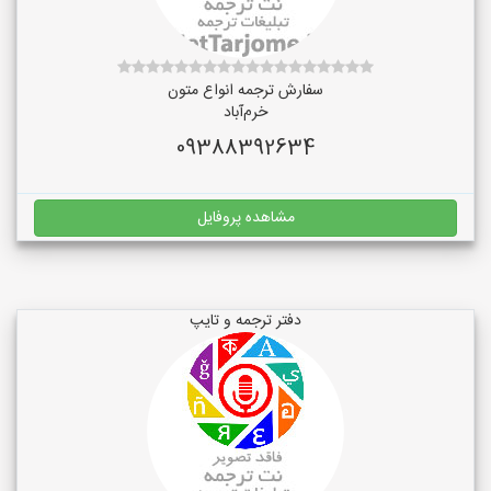
سفارش ترجمه انواع متون
خرم‌آباد
09388392634
مشاهده پروفایل
دفتر ترجمه و تایپ