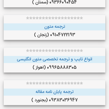
09366090454 (سمنان )
ترجمه متون
09104722193 (زنجان )
انواع تایپ و ترجمه تخصصی متون انگلیسی
09965888305 (اهواز )
ترجمه پایان نامه مقاله
09383036947 (بجنورد )