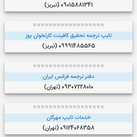
09015881341 (تبریز)
تایپ ترجمه تحقیق کافینت کارتخوان پوز
09991485565 (تبریز)
دفتر ترجمه فرانس ایران
09307228010 (تهران)
خدمات تایپ مهرگان
09124068358 (تهران)