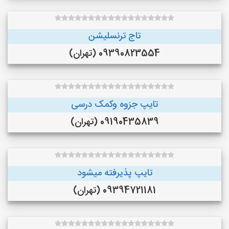
تاج ترنسلیشن
09390823554 (تهران)
تایپ جزوه وکمک درسی
09190435839 (تهران)
تایپ پذیرفته میشود
09394721181 (تهران)