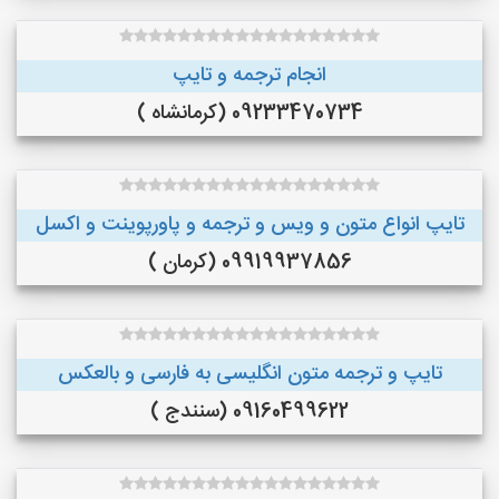
انجام ترجمه و تایپ
09233470734 (کرمانشاه )
تایپ انواع متون و ویس و ترجمه و پاورپوینت و اکسل
09919937856 (کرمان )
تایپ و ترجمه متون انگلیسی به فارسی و بالعکس
09160499622 (سنندج )