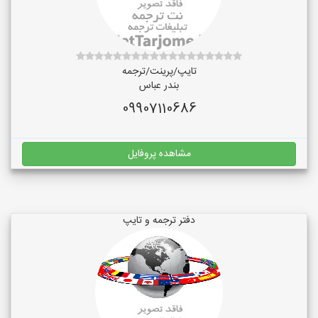
تایپ/پرینت/ترجمه
بندر عباس
09907110686
مشاهده پروفایل
دفتر ترجمه و تایپ