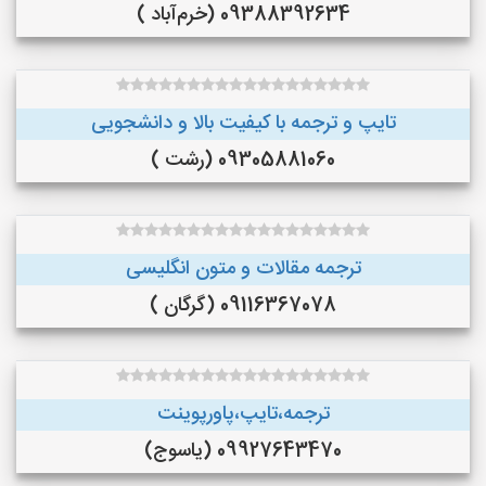
09388392634 (خرم‌آباد )
تایپ و ترجمه با کیفیت بالا و دانشجویی
09305881060 (رشت )
ترجمه مقالات و متون انگلیسی
09116367078 (گرگان )
ترجمه،تایپ،پاورپوینت
09927643470 (یاسوج)