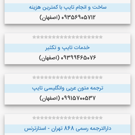
ساخت و انجام تایپ با کمترین هزینه
09356905712 (اصفهان)
خدمات تایپ و تکثیر
09399465076 (اصفهان)
ترجمه متون عربی وانگلیسی تایپ
09915700537 (اصفهان)
دارالترجمه رسمی 868 تهران - استارترنس