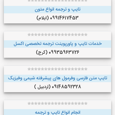
تایپ و ترجمه انواع متون
09914617453 (ایلام)
خدمات تایپ و پاورپوینت ترجمه تخصصی اکسل
09935963726 (کرج)
تایپ متن فارسی وفرمول های پیشرفته شیمی وفیزیک
09148592328 (اردبیل )
انجام انواع تایپ و ترجمه