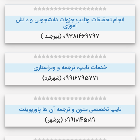
انجام تحقیقات وتایپ جزوات دانشجویی و دانش
آموزی
09381469797 (بیرجند )
خدمات تایپ، ترجمه و ویراستاری
09916795771 (شهرکرد)
تایپ تخصصی متون و ترجمه آن ها پاورپوینت
09910145019 (بوشهر)