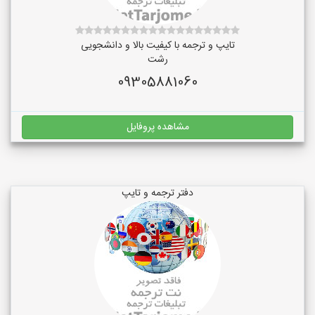
تایپ و ترجمه با کیفیت بالا و دانشجویی
رشت
09305881060
مشاهده پروفایل
دفتر ترجمه و تایپ