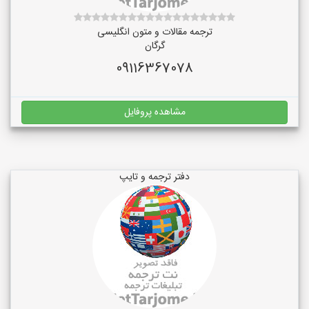
ترجمه مقالات و متون انگلیسی
گرگان
09116367078
مشاهده پروفایل
دفتر ترجمه و تایپ