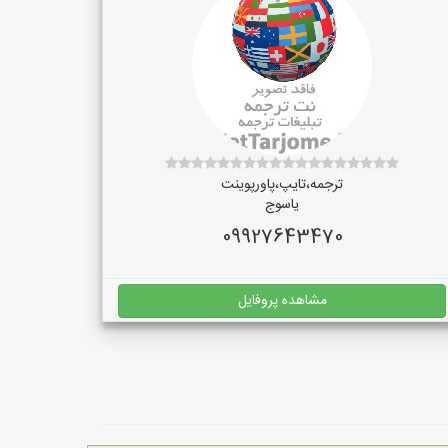
ترجمه،تایپ،پاورپوینت
یاسوج
09927643470
مشاهده پروفایل