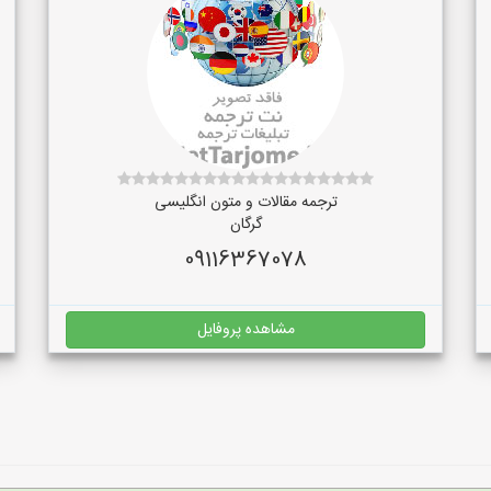
ترجمه مقالات و متون انگلیسی
گرگان
09116367078
مشاهده پروفایل