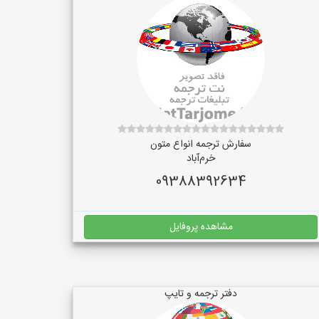
سفارش ترجمه انواع متون
خرم‌آباد
09388392634
مشاهده پروفایل
دفتر ترجمه و تایپ