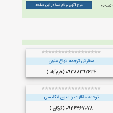
درج آگهی و نام شما در این صفحه
ثبت نام
سفارش ترجمه انواع متون
09388392634 (خرم‌آباد )
ترجمه مقالات و متون انگلیسی
09116367078 (گرگان )