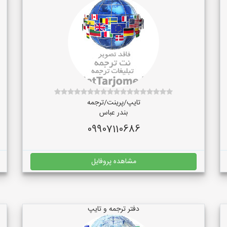
تایپ/پرینت/ترجمه
بندر عباس
09907110686
مشاهده پروفایل
دفتر ترجمه و تایپ