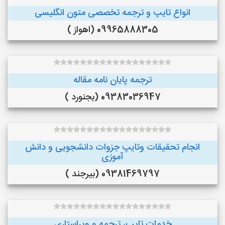
انواع تایپ و ترجمه تخصصی متون انگلیسی
09965888305 (اهواز )
ترجمه پایان نامه مقاله
09383036947 (بجنورد )
انجام تحقیقات وتایپ جزوات دانشجویی و دانش
آموزی
09381469797 (بیرجند )
خدمات تایپ، ترجمه و ویراستاری