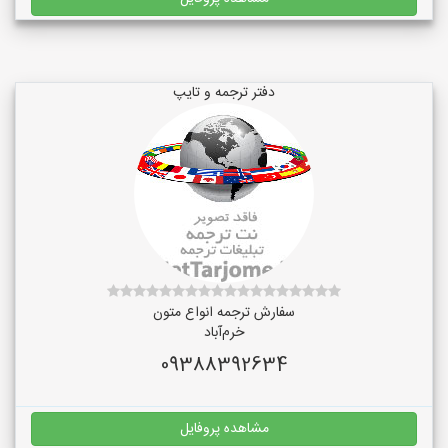
دفتر ترجمه و تایپ
سفارش ترجمه انواع متون
خرم‌آباد
09388392634
مشاهده پروفایل