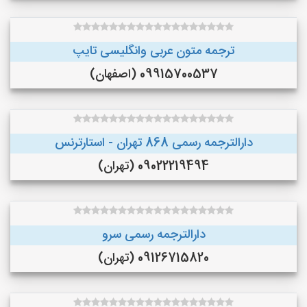
ترجمه متون عربی وانگلیسی تایپ
09915700537 (اصفهان)
دارالترجمه رسمی 868 تهران - استارترنس
09022219494 (تهران)
دارالترجمه رسمی سرو
09126715820 (تهران)