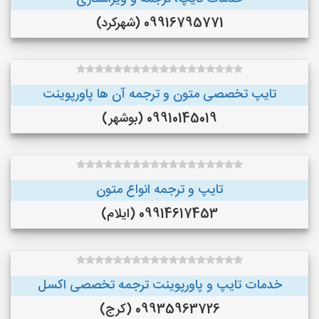
09916795771 (شهرکرد)
تایپ تخصصی متون و ترجمه آن ها پاورپوینت
09910145019 (بوشهر)
تایپ و ترجمه انواع متون
09914617453 (ایلام)
خدمات تایپ و پاورپوینت ترجمه تخصصی اکسل
09935963726 (کرج)