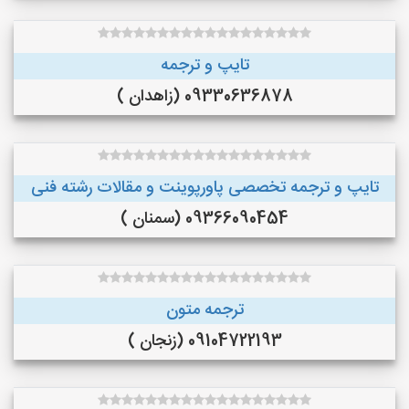
تایپ و ترجمه
09330636878 (زاهدان )
تایپ و ترجمه تخصصی پاورپوینت و مقالات رشته فنی
09366090454 (سمنان )
ترجمه متون
09104722193 (زنجان )