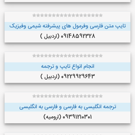
تایپ متن فارسی وفرمول های پیشرفته شیمی وفیزیک
09148592328 (اردبیل )
انجام انواع تایپ و ترجمه
09229929643 (اردبیل )
ترجمه انگلیسی به فارسی و فارسی به انگلیسی
09391210301 (ارومیه)