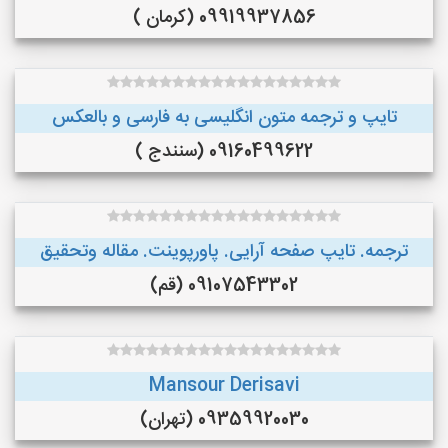
09919937856 (کرمان )
تایپ و ترجمه متون انگلیسی به فارسی و بالعکس
09160499622 (سنندج )
ترجمه. تایپ صفحه آرایی. پاورپوینت. مقاله وتحقیق
09107543302 (قم)
Mansour Derisavi
09359920030 (تهران)