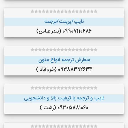
تایپ/پرینت/ترجمه
09907110686 (بندر عباس)
سفارش ترجمه انواع متون
09388392634 (خرم‌آباد )
تایپ و ترجمه با کیفیت بالا و دانشجویی
09305881060 (رشت )