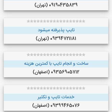
09190435839 (تهران)
تایپ پذیرفته میشود
09394721181 (تهران)
ساخت و انجام تایپ با کمترین هزینه
09356905712 (اصفهان)
خدمات تایپ و تکثیر
09399465076 (اصفهان)