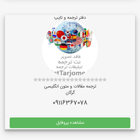
دفتر ترجمه و تایپ
ترجمه مقالات و متون انگلیسی
گرگان
09116367078
مشاهده پروفایل