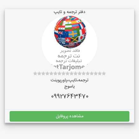
دفتر ترجمه و تایپ
ترجمه،تایپ،پاورپوینت
یاسوج
09927643470
مشاهده پروفایل