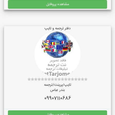
مشاهده پروفایل
دفتر ترجمه و تایپ
تایپ/پرینت/ترجمه
بندر عباس
09907110686
مشاهده پروفایل