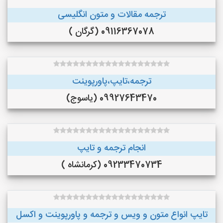
ترجمه مقالات و متون انگلیسی
09116367078 (گرگان )
ترجمه،تایپ،پاورپوینت
09927643470 (یاسوج)
انجام ترجمه و تایپ
09233470734 (کرمانشاه )
تایپ انواع متون و ویس و ترجمه و پاورپوینت و اکسل