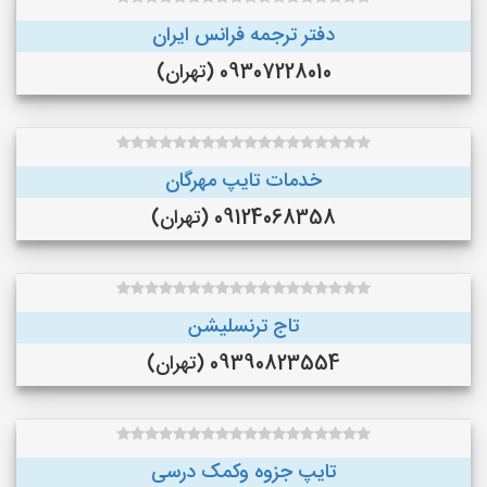
دفتر ترجمه فرانس ایران
09307228010 (تهران)
خدمات تایپ مهرگان
09124068358 (تهران)
تاج ترنسلیشن
09390823554 (تهران)
تایپ جزوه وکمک درسی