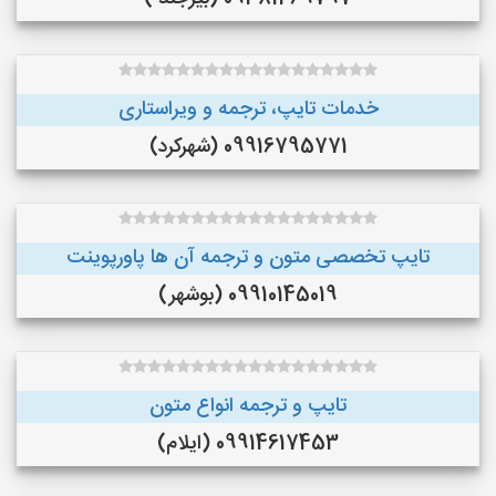
خدمات تایپ، ترجمه و ویراستاری
09916795771 (شهرکرد)
تایپ تخصصی متون و ترجمه آن ها پاورپوینت
09910145019 (بوشهر)
تایپ و ترجمه انواع متون
09914617453 (ایلام)