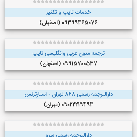
خدمات تایپ و تکثیر
09399465076 (اصفهان)
ترجمه متون عربی وانگلیسی تایپ
09915700537 (اصفهان)
دارالترجمه رسمی 868 تهران - استارترنس
09022219494 (تهران)
دارالترجمه رسمی سرو