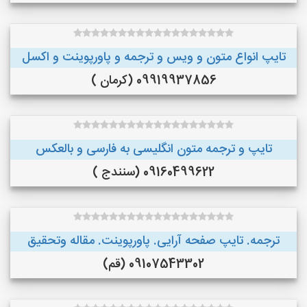
تایپ انواع متون و ویس و ترجمه و پاورپوینت و اکسل
09919937856 (کرمان )
تایپ و ترجمه متون انگلیسی به فارسی و بالعکس
09160499622 (سنندج )
ترجمه. تایپ صفحه آرایی. پاورپوینت. مقاله وتحقیق
09107543302 (قم)