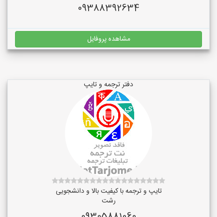
09388392634
مشاهده پروفایل
دفتر ترجمه و تایپ
تایپ و ترجمه با کیفیت بالا و دانشجویی
رشت