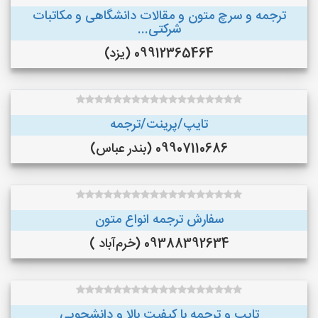
ترجمه و سرچ متون و مقالات دانشگاهی و مکاتبات
شرکتی...
09912365464 (یزد)
تایپ/پرینت/ترجمه
09907110686 (بندر عباس)
سفارش ترجمه انواع متون
09388392634 (خرم‌آباد )
تایپ و ترجمه با کیفیت بالا و دانشجویی