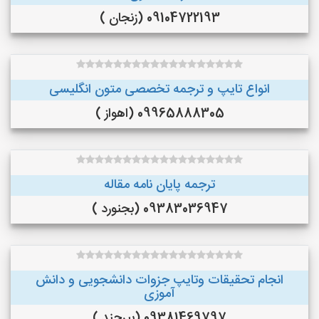
09104722193 (زنجان )
انواع تایپ و ترجمه تخصصی متون انگلیسی
09965888305 (اهواز )
ترجمه پایان نامه مقاله
09383036947 (بجنورد )
انجام تحقیقات وتایپ جزوات دانشجویی و دانش
آموزی
09381469797 (بیرجند )