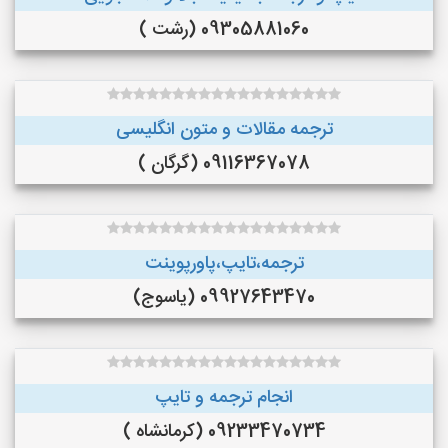
09305881060 (رشت )
ترجمه مقالات و متون انگلیسی
09116367078 (گرگان )
ترجمه،تایپ،پاورپوینت
09927643470 (یاسوج)
انجام ترجمه و تایپ
09233470734 (کرمانشاه )