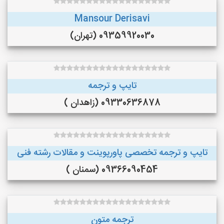
Mansour Derisavi
09359920030 (تهران)
تایپ و ترجمه
09330636878 (زاهدان )
تایپ و ترجمه تخصصی پاورپوینت و مقالات رشته فنی
09366090454 (سمنان )
ترجمه متون