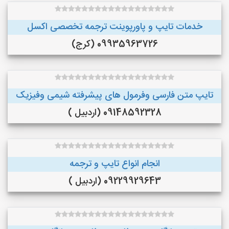
خدمات تایپ و پاورپوینت ترجمه تخصصی اکسل
09935963726 (کرج)
تایپ متن فارسی وفرمول های پیشرفته شیمی وفیزیک
09148592328 (اردبیل )
انجام انواع تایپ و ترجمه
09229929643 (اردبیل )