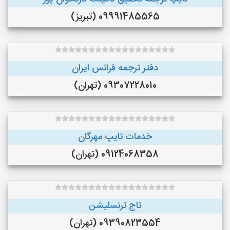
09991485565 (تبریز)
دفتر ترجمه فرانس ایران
09307228010 (تهران)
خدمات تایپ مهرگان
09124068358 (تهران)
تاج ترنسلیشن
09390823554 (تهران)