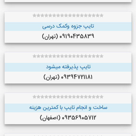
تایپ جزوه وکمک درسی
09190435839 (تهران)
تایپ پذیرفته میشود
09394721181 (تهران)
ساخت و انجام تایپ با کمترین هزینه
09356905712 (اصفهان)