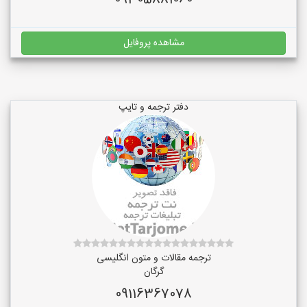
09305881060
مشاهده پروفایل
دفتر ترجمه و تایپ
ترجمه مقالات و متون انگلیسی
گرگان
09116367078