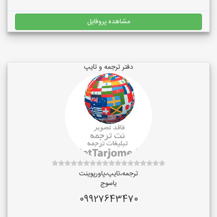
مشاهده پروفایل
دفتر ترجمه و تایپ
ترجمه،تایپ،پاورپوینت
یاسوج
09927643470