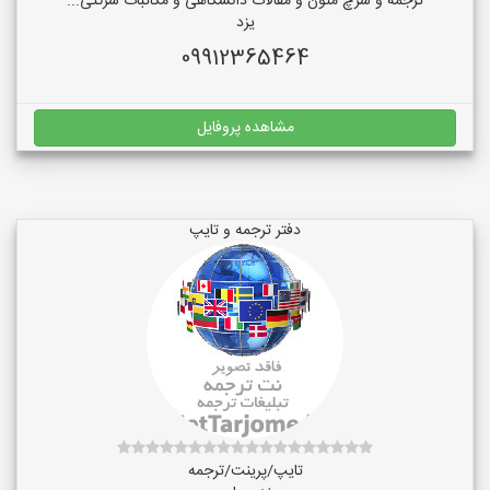
ترجمه و سرچ متون و مقالات دانشگاهی و مکاتبات شرکتی...
یزد
09912365464
مشاهده پروفایل
دفتر ترجمه و تایپ
تایپ/پرینت/ترجمه