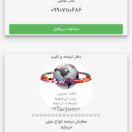
بندر عباس
09907110686
مشاهده پروفایل
دفتر ترجمه و تایپ
سفارش ترجمه انواع متون
خرم‌آباد