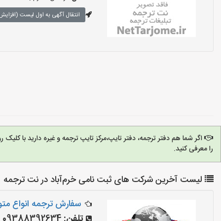
انتقال آگهی به اول لیست (افزایش 
اگر شما هم دفتر ترجمه، دفتر تایپ،مرکز تایپ ترجمه و غیره دارید با کلیک 
را معرفی کنید.
لیست آخرین شرکت های ثبت نامی خرم‌آباد در نت ترجمه
سفارش ترجمه انواع مت
تلفن:
09388392634