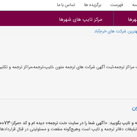
مه
فهرست
برگزیده ها
تماس با ما
هرها
مرکز تایپ های شهرها
ترین شرکت های خرم‌آباد
ثبت مراکز ترجمه،ثبت آگهی شرکت های ترجمه متون ،تایپ،ترجمه،مراکز ترجمه و تکثی
ون
پ بگویید: «آگهی شما را در سایت «نت ترجمه» دیده ام و کد «مرکز-10073» را اعلام کنید»
غات دفاتر ترجمه و تایپ است وهیچ‌گونه منفعت و مسئولیتی در قبال قراردادهای