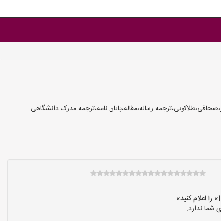
ر،صحافی،طلاکوبی،ترجمه رساله،مقاله،پایان نامه،ترجمه مدرک دانشگاهی
 شما ندارد.