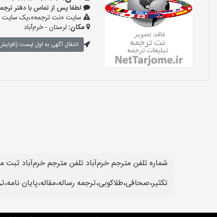
لطفا پس از تماس با دفتر ترجمه و تای
سایت «نت ترجمه»،یک سایت تبلی
مکان:
لرستان - خرم‌آباد
انتقال آگهی به اول لیست (افزایش 
شماره تلفن مترجم خرم‌آباد تلفن مترجم خرم‌آباد ثبت
تکثیر،صحافی،طلاکوبی،ترجمه رساله،مقاله،پایان نامه،