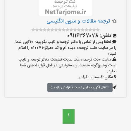
ترجمه مقالات و متون انگلیسی
تلفن:
09116367078
لطفا پس از تماس با دفتر ترجمه و تایپ بگویید: «آگهی شما
را در سایت «نت ترجمه» دیده ام و کد «مرکز-10071» را اعلام
کنید»
سایت «نت ترجمه»،یک سایت تبلیغات دفاتر ترجمه و تایپ
است وهیچ‌گونه منفعت و مسئولیتی در قبال قراردادهای شما
ندارد.
مکان:
گلستان - گرگان
انتقال آگهی به اول لیست (افزایش بازدید)
1