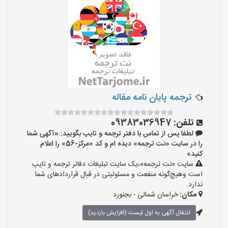
ترجمه پایان نامه مقاله
تلفن:
09383036947
لطفا پس از تماس با دفتر ترجمه و تایپ بگویید: «آگهی شما
را در سایت «نت ترجمه» دیده ام و کد «مرکز-56» را اعلام
کنید»
سایت «نت ترجمه»،یک سایت تبلیغات دفاتر ترجمه و تایپ
است وهیچ‌گونه منفعت و مسئولیتی در قبال قراردادهای شما
ندارد.
مکان:
خراسان شمالی - بجنورد
انتقال آگهی به اول لیست (افزایش بازدید)