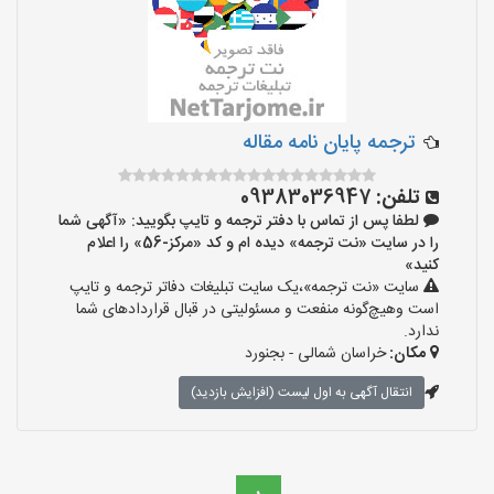
ترجمه پایان نامه مقاله
تلفن:
09383036947
لطفا پس از تماس با دفتر ترجمه و تایپ بگویید: «آگهی شما
را در سایت «نت ترجمه» دیده ام و کد «مرکز-56» را اعلام
کنید»
سایت «نت ترجمه»،یک سایت تبلیغات دفاتر ترجمه و تایپ
است وهیچ‌گونه منفعت و مسئولیتی در قبال قراردادهای شما
ندارد.
مکان:
خراسان شمالی - بجنورد
انتقال آگهی به اول لیست (افزایش بازدید)