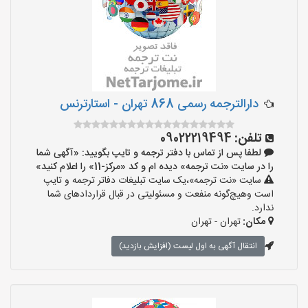
دارالترجمه رسمی 868 تهران - استارترنس
تلفن:
09022219494
لطفا پس از تماس با دفتر ترجمه و تایپ بگویید: «آگهی شما
را در سایت «نت ترجمه» دیده ام و کد «مرکز-11» را اعلام کنید»
سایت «نت ترجمه»،یک سایت تبلیغات دفاتر ترجمه و تایپ
است وهیچ‌گونه منفعت و مسئولیتی در قبال قراردادهای شما
ندارد.
مکان:
تهران - تهران
انتقال آگهی به اول لیست (افزایش بازدید)