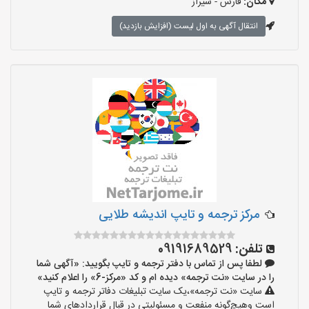
مکان:
فارس - شیراز
انتقال آگهی به اول لیست (افزایش بازدید)
مرکز ترجمه و تایپ اندیشه طلایی
تلفن:
09191689529
لطفا پس از تماس با دفتر ترجمه و تایپ بگویید: «آگهی شما
را در سایت «نت ترجمه» دیده ام و کد «مرکز-6» را اعلام کنید»
سایت «نت ترجمه»،یک سایت تبلیغات دفاتر ترجمه و تایپ
است وهیچ‌گونه منفعت و مسئولیتی در قبال قراردادهای شما