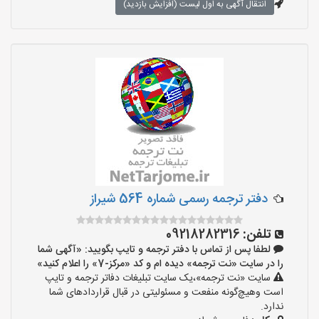
انتقال آگهی به اول لیست (افزایش بازدید)
دفتر ترجمه رسمی شماره 564 شیراز
تلفن:
09218282316
لطفا پس از تماس با دفتر ترجمه و تایپ بگویید: «آگهی شما
را در سایت «نت ترجمه» دیده ام و کد «مرکز-7» را اعلام کنید»
سایت «نت ترجمه»،یک سایت تبلیغات دفاتر ترجمه و تایپ
است وهیچ‌گونه منفعت و مسئولیتی در قبال قراردادهای شما
ندارد.