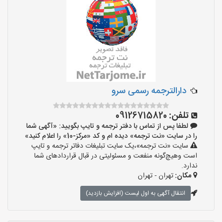
دارالترجمه رسمی سرو
تلفن:
09126715820
لطفا پس از تماس با دفتر ترجمه و تایپ بگویید: «آگهی شما
را در سایت «نت ترجمه» دیده ام و کد «مرکز-10» را اعلام کنید»
سایت «نت ترجمه»،یک سایت تبلیغات دفاتر ترجمه و تایپ
است وهیچ‌گونه منفعت و مسئولیتی در قبال قراردادهای شما
ندارد.
مکان:
تهران - تهران
انتقال آگهی به اول لیست (افزایش بازدید)