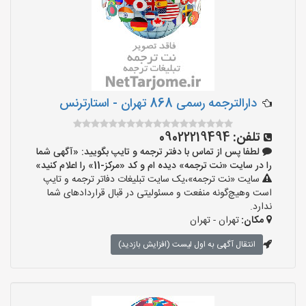
دارالترجمه رسمی 868 تهران - استارترنس
تلفن:
09022219494
لطفا پس از تماس با دفتر ترجمه و تایپ بگویید: «آگهی شما
را در سایت «نت ترجمه» دیده ام و کد «مرکز-11» را اعلام کنید»
سایت «نت ترجمه»،یک سایت تبلیغات دفاتر ترجمه و تایپ
است وهیچ‌گونه منفعت و مسئولیتی در قبال قراردادهای شما
ندارد.
مکان:
تهران - تهران
انتقال آگهی به اول لیست (افزایش بازدید)