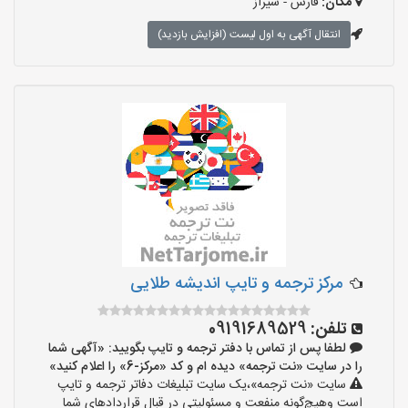
مکان:
فارس - شیراز
انتقال آگهی به اول لیست (افزایش بازدید)
مرکز ترجمه و تایپ اندیشه طلایی
تلفن:
09191689529
لطفا پس از تماس با دفتر ترجمه و تایپ بگویید: «آگهی شما
را در سایت «نت ترجمه» دیده ام و کد «مرکز-6» را اعلام کنید»
سایت «نت ترجمه»،یک سایت تبلیغات دفاتر ترجمه و تایپ
است وهیچ‌گونه منفعت و مسئولیتی در قبال قراردادهای شما