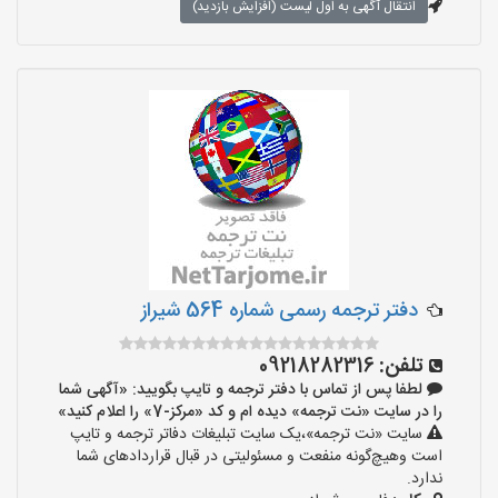
انتقال آگهی به اول لیست (افزایش بازدید)
دفتر ترجمه رسمی شماره 564 شیراز
تلفن:
09218282316
لطفا پس از تماس با دفتر ترجمه و تایپ بگویید: «آگهی شما
را در سایت «نت ترجمه» دیده ام و کد «مرکز-7» را اعلام کنید»
سایت «نت ترجمه»،یک سایت تبلیغات دفاتر ترجمه و تایپ
است وهیچ‌گونه منفعت و مسئولیتی در قبال قراردادهای شما
ندارد.