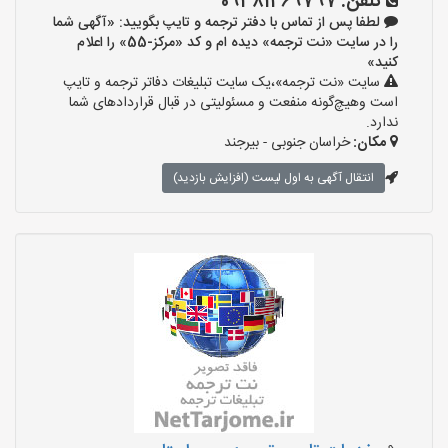
تلفن:
09381469797
لطفا پس از تماس با دفتر ترجمه و تایپ بگویید: «آگهی شما
را در سایت «نت ترجمه» دیده ام و کد «مرکز-55» را اعلام
کنید»
سایت «نت ترجمه»،یک سایت تبلیغات دفاتر ترجمه و تایپ
است وهیچ‌گونه منفعت و مسئولیتی در قبال قراردادهای شما
ندارد.
مکان:
خراسان جنوبی - بیرجند
انتقال آگهی به اول لیست (افزایش بازدید)