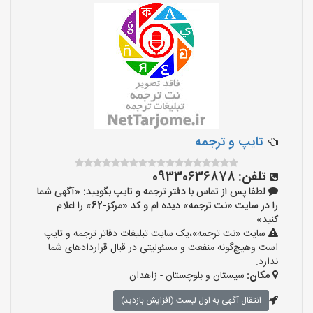
تایپ و ترجمه
تلفن:
09330636878
لطفا پس از تماس با دفتر ترجمه و تایپ بگویید: «آگهی شما
را در سایت «نت ترجمه» دیده ام و کد «مرکز-62» را اعلام
کنید»
سایت «نت ترجمه»،یک سایت تبلیغات دفاتر ترجمه و تایپ
است وهیچ‌گونه منفعت و مسئولیتی در قبال قراردادهای شما
ندارد.
مکان:
سیستان و بلوچستان - زاهدان
انتقال آگهی به اول لیست (افزایش بازدید)