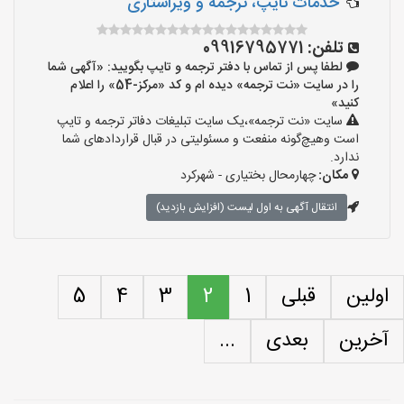
خدمات تایپ، ترجمه و ویراستاری
تلفن:
09916795771
لطفا پس از تماس با دفتر ترجمه و تایپ بگویید: «آگهی شما
را در سایت «نت ترجمه» دیده ام و کد «مرکز-54» را اعلام
کنید»
سایت «نت ترجمه»،یک سایت تبلیغات دفاتر ترجمه و تایپ
است وهیچ‌گونه منفعت و مسئولیتی در قبال قراردادهای شما
ندارد.
مکان:
چهارمحال بختیاری - شهرکرد
انتقال آگهی به اول لیست (افزایش بازدید)
اولین
قبلی
1
2
3
4
5
آخرین
بعدی
...