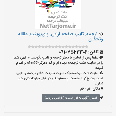
ترجمه. تایپ صفحه آرایی. پاورپوینت. مقاله
وتحقیق
تلفن:
09107543302
لطفا پس از تماس با دفتر ترجمه و تایپ بگویید: «آگهی شما
را در سایت «نت ترجمه» دیده ام و کد «مرکز-10066» را اعلام
کنید»
سایت «نت ترجمه»،یک سایت تبلیغات دفاتر ترجمه و تایپ
است وهیچ‌گونه منفعت و مسئولیتی در قبال قراردادهای شما
ندارد.
مکان:
قم - قم
انتقال آگهی به اول لیست (افزایش بازدید)