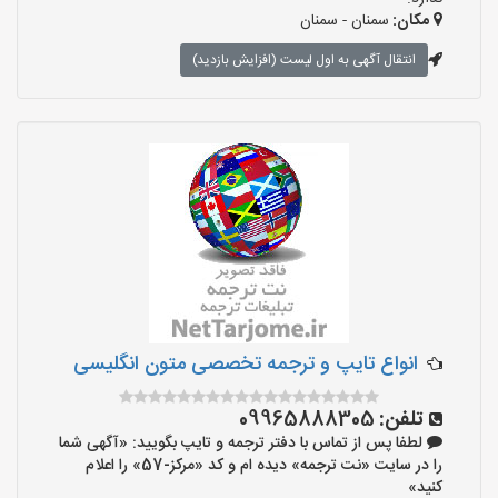
مکان:
سمنان - سمنان
انتقال آگهی به اول لیست (افزایش بازدید)
انواع تایپ و ترجمه تخصصی متون انگلیسی
تلفن:
09965888305
لطفا پس از تماس با دفتر ترجمه و تایپ بگویید: «آگهی شما
را در سایت «نت ترجمه» دیده ام و کد «مرکز-57» را اعلام
کنید»