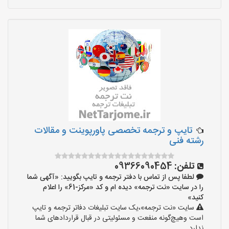
تایپ و ترجمه تخصصی پاورپوینت و مقالات
رشته فنی
تلفن:
09366090454
لطفا پس از تماس با دفتر ترجمه و تایپ بگویید: «آگهی شما
را در سایت «نت ترجمه» دیده ام و کد «مرکز-61» را اعلام
کنید»
سایت «نت ترجمه»،یک سایت تبلیغات دفاتر ترجمه و تایپ
است وهیچ‌گونه منفعت و مسئولیتی در قبال قراردادهای شما
ندارد.